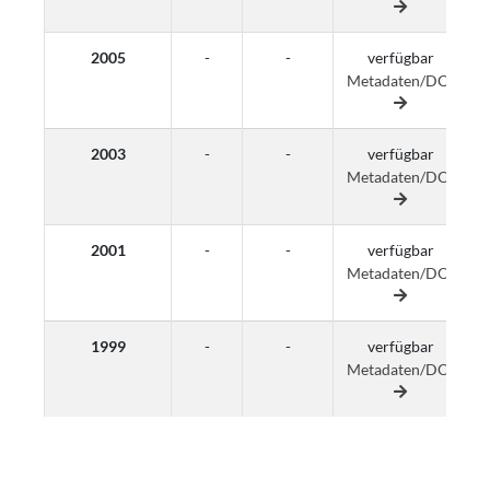
2005
-
-
verfügbar
Metadaten/DOI
M
2003
-
-
verfügbar
Metadaten/DOI
M
2001
-
-
verfügbar
Metadaten/DOI
M
1999
-
-
verfügbar
Metadaten/DOI
M