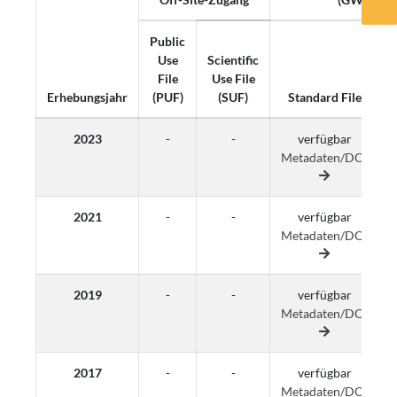
Public
Use
Scientific
File
Use File
Erhebungsjahr
(PUF)
(SUF)
Standard File
2023
-
-
verfügbar
Metadaten/DOI
M
2021
-
-
verfügbar
Metadaten/DOI
M
2019
-
-
verfügbar
Metadaten/DOI
M
2017
-
-
verfügbar
Metadaten/DOI
M