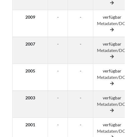
2009
-
-
verfügbar
Metadaten/DOI
M
2007
-
-
verfügbar
Metadaten/DOI
M
2005
-
-
verfügbar
Metadaten/DOI
M
2003
-
-
verfügbar
Metadaten/DOI
M
2001
-
-
verfügbar
Metadaten/DOI
M