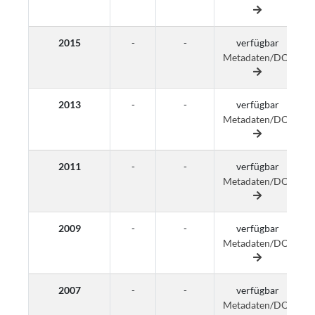
2015
-
-
verfügbar
Metadaten/DOI
M
2013
-
-
verfügbar
Metadaten/DOI
M
2011
-
-
verfügbar
Metadaten/DOI
M
2009
-
-
verfügbar
Metadaten/DOI
M
2007
-
-
verfügbar
Metadaten/DOI
M