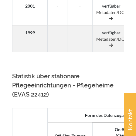
2001
-
-
verfügbar
Metadaten/DOI
M
1999
-
-
verfügbar
Metadaten/DOI
M
Statistik über stationäre
Pflegeeinrichtungen - Pflegeheime
(EVAS 22412)
Kontakt
Form des Datenzugangs
On-Site-Z
Off-Site-Zugang
(GWAP, K