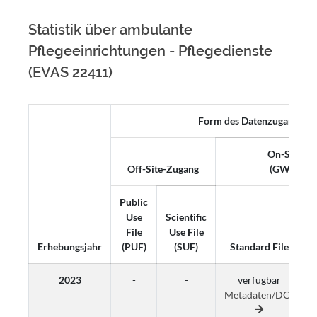
Statistik über ambulante
Pflegeeinrichtungen - Pflegedienste
(EVAS 22411)
Form des Datenzugangs
On-Site-Z
Off-Site-Zugang
(GWAP, K
Public
Use
Scientific
File
Use File
Erhebungsjahr
(PUF)
(SUF)
Standard File
2023
-
-
verfügbar
Metadaten/DOI
M