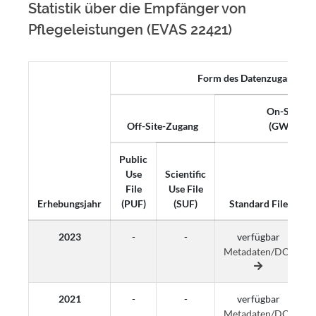
Statistik über die Empfänger von
Pflegeleistungen (EVAS 22421)
Form des Datenzugangs
On-Site-Z
Off-Site-Zugang
(GWAP, K
Public
Use
Scientific
File
Use File
Erhebungsjahr
(PUF)
(SUF)
Standard File
2023
-
-
verfügbar
Metadaten/DOI
M
2021
-
-
verfügbar
Metadaten/DOI
M