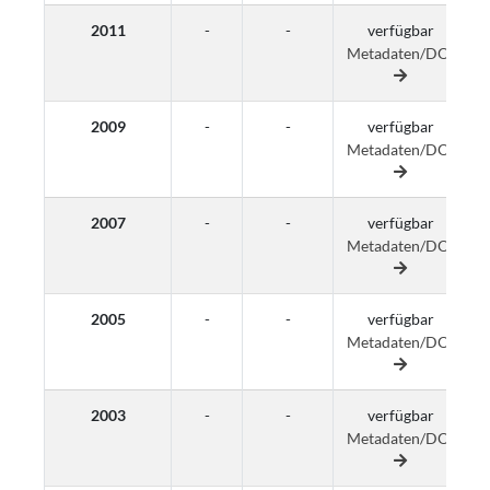
2011
-
-
verfügbar
Metadaten/DOI
M
2009
-
-
verfügbar
Metadaten/DOI
M
2007
-
-
verfügbar
Metadaten/DOI
M
2005
-
-
verfügbar
Metadaten/DOI
M
2003
-
-
verfügbar
Metadaten/DOI
M