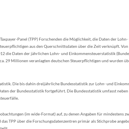
as Taxpayer-Panel (TPP) Forschenden die Möglichkeit, die Daten der Lohn-
euerpflichtigen aus den Querschnittsdaten über die Zeit verknüpft. Von
012 die Daten der jährlichen Lohn- und Einkommensteuerstatistik (Bundes
. 29 Millionen veranlagten deutschen Steuerpflichtigen und wurden übe
atistik. Die bis dahin dreijährliche Bundesstatistik zur Lohn- und Eink
en der Bundesstatistik fortgeführt. Die Bundesstatistik umfasst neben d
teuerfälle.
obachtungen (im wide-Format) auf, zu denen Angaben für mindestens zw
d das TPP über die Forschungsdatenzentren primär als Stichprobe angeb
ellt.