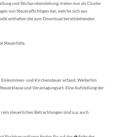
eitung und Stichprobenziehung, treten nun als Cluster
en von Steuerpflichtigen dar, welche sich aus
odik enthalten die zum Download bereitstehenden
e Steuerfälle.
, Einkommen- und Kirchensteuer erfasst. Weiterhin
 Steuerklasse und Veranlagungsart. Eine Aufstellung der
ein steuerlichen Betrachtungen sind u.a. auch
nd Rechtsgrundlagen finden Sie auf der
Seite der