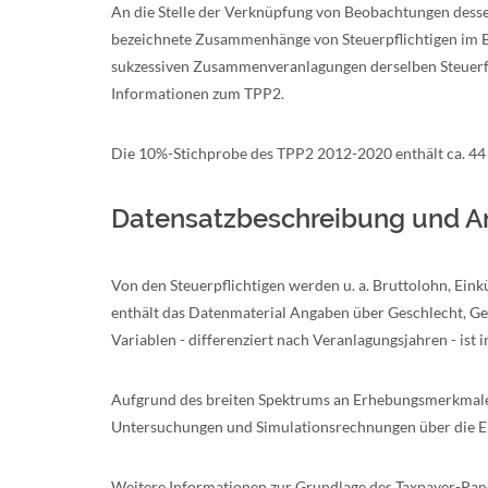
An die Stelle der Verknüpfung von Beobachtungen desselb
bezeichnete Zusammenhänge von Steuerpflichtigen im Beo
sukzessiven Zusammenveranlagungen derselben Steuerf
Informationen zum TPP2.
Die 10%-Stichprobe des TPP2 2012-2020 enthält ca. 44 M
Datensatzbeschreibung und A
Von den Steuerpflichtigen werden u. a. Bruttolohn, Ei
enthält das Datenmaterial Angaben über Geschlecht, Gebu
Variablen - differenziert nach Veranlagungsjahren - is
Aufgrund des breiten Spektrums an Erhebungsmerkmalen 
Untersuchungen und Simulationsrechnungen über die 
Weitere Informationen zur Grundlage des Taxpayer-Pane