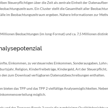
en Steuerpflichtigen über die Zeit als zentrale Einheit der Datenaufber
bachtungszeitraum. Ein Cluster stellt die Gesamtheit aller Beobachtung
älle im Beobachtungszeitraum ergeben. Nähere Informationen zur Meth
illionen Beobachtungen (im long-Format) und ca. 7,5 Millionen distinkt
nalysepotenzial
nkünfte, Einkommen, zu versteuerndes Einkommen, Sonderausgaben, Lohn-
rtsjahr, Religion, Kinderfreibeträge, Kindergeld, Art der Steuerpflicht,
t in den zum Download verfügbaren Datensatzbeschreibungen enthalten.
bieten das TPP und das TPP 2 vielfältige Analysemöglichkeiten. Neben r
Einkommensverteilung möglich.
ls und des Taxpayer-Panels 2 sowie die zugehörigen Qualitätsberichte u