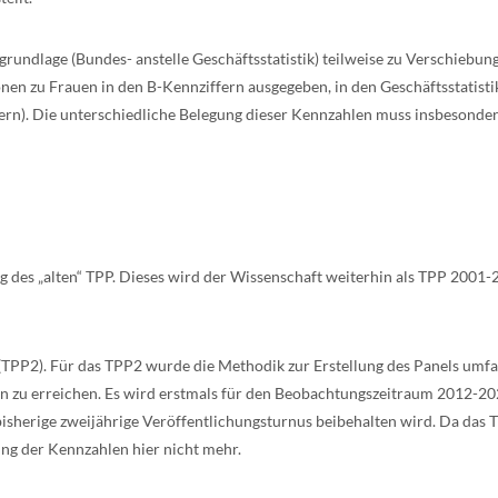
ngrundlage (Bundes- anstelle Geschäftsstatistik) teilweise zu Verschiebu
onen zu Frauen in den B-Kennziffern ausgegeben, in den Geschäftsstatist
nern). Die unterschiedliche Belegung dieser Kennzahlen muss insbesonde
 des „alten“ TPP. Dieses wird der Wissenschaft weiterhin als TPP 2001-
 (TPP2). Für das TPP2 wurde die Methodik zur Erstellung des Panels umf
n zu erreichen. Es wird erstmals für den Beobachtungszeitraum 2012-2
isherige zweijährige Veröffentlichungsturnus beibehalten wird. Da das TP
ung der Kennzahlen hier nicht mehr.