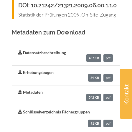
DOI: 10.21242/21321.2009.06.00.1.1.0
Statistik der Prüfungen 2009, On-Site-Zugang
Metadaten zum Download
Datensatzbeschreibung
437 KB
pdf
Erhebungsbogen
59 KB
pdf
Kontakt
Metadaten
542 KB
pdf
Schlüsselverzeichnis Fächergruppen
91 KB
pdf