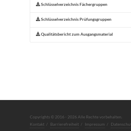
Schlüsselverzeichnis Fächergruppen
Schlüsselverzeichnis Prüfungsgruppen
Qualitätsbericht zum Ausgangsmaterial
Copyrights © 2016 - 2026 Alle Rechte vorbehalten.
Kontakt
/
Barrierefreiheit
/
Impressum
/
Datenschu
Servicenavigation