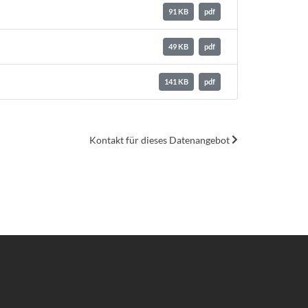
91 KB
pdf
49 KB
pdf
141 KB
pdf
Kontakt für dieses Datenangebot