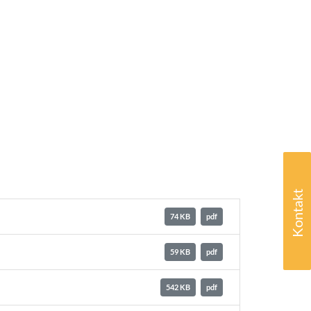
Kontakt
74 KB
pdf
59 KB
pdf
542 KB
pdf