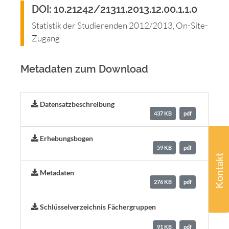
DOI: 10.21242/21311.2013.12.00.1.1.0
Statistik der Studierenden 2012/2013, On-Site-
Zugang
Metadaten zum Download
Datensatzbeschreibung
437 KB
pdf
Erhebungsbogen
59 KB
pdf
Kontakt
Metadaten
276 KB
pdf
Schlüsselverzeichnis Fächergruppen
91 KB
pdf