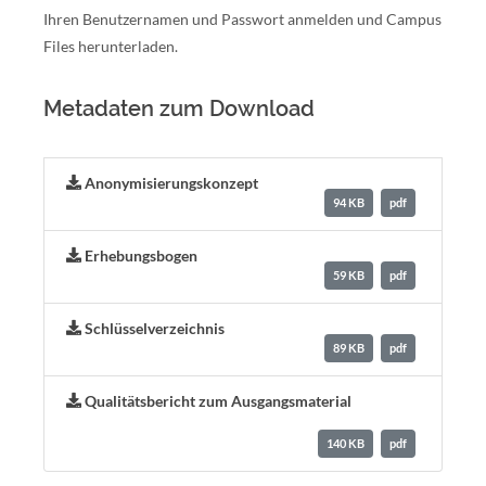
Ihren Benutzernamen und Passwort anmelden und Campus
Files herunterladen.
Metadaten zum Download
Anonymisierungskonzept
94 KB
pdf
Erhebungsbogen
59 KB
pdf
Schlüsselverzeichnis
89 KB
pdf
Qualitätsbericht zum Ausgangsmaterial
140 KB
pdf