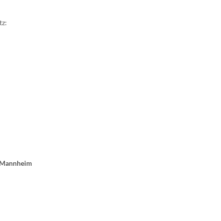
tz:
H Mannheim